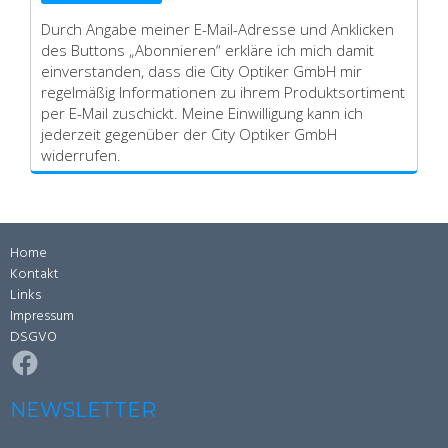
Durch Angabe meiner E-Mail-Adresse und Anklicken
des Buttons „Abonnieren“ erkläre ich mich damit
einverstanden, dass die City Optiker GmbH mir
regelmäßig Informationen zu ihrem Produktsortiment
per E-Mail zuschickt. Meine Einwilligung kann ich
jederzeit gegenüber der City Optiker GmbH
widerrufen.
Home
Kontakt
Links
Impressum
DSGVO
Facebook
NEWSLETTER